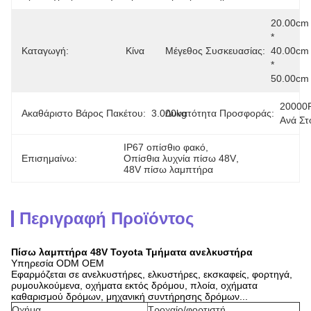
20.00cm 
* 
Καταγωγή:
Κίνα
Μέγεθος Συσκευασίας:
40.00cm 
* 
50.00cm
20000
Ακαθάριστο Βάρος Πακέτου:
3.000kg
Δυνατότητα Προσφοράς:
Ανά Στ
IP67 οπίσθιο φακό
, 
Επισημαίνω:
Οπίσθια λυχνία πίσω 48V
, 
48V πίσω λαμπτήρα
Περιγραφή Προϊόντος
Πίσω λαμπτήρα 48V Toyota Τμήματα ανελκυστήρα
Υπηρεσία ODM OEM
Εφαρμόζεται σε ανελκυστήρες, ελκυστήρες, εκσκαφείς, φορτηγά,
ρυμουλκούμενα, οχήματα εκτός δρόμου, πλοία, οχήματα
καθαρισμού δρόμων, μηχανική συντήρησης δρόμων...
Οχήμα
Τροχαίο/φορτιστή