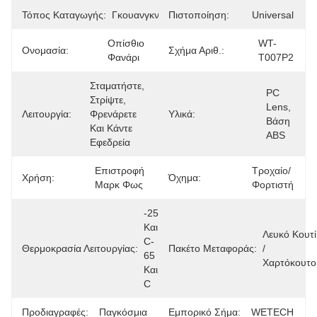
Τόπος Καταγωγής:
Γκουανγκντόνγκ
Πιστοποίηση:
Universal
Οπίσθιο 
WT-
Ονομασία:
Σχήμα Αριθ.:
Φανάρι
T007P2
Σταματήστε, 
PC 
Στρίψτε, 
Lens, 
Λειτουργία:
Φρενάρετε 
Υλικά:
Βάση 
Και Κάντε 
ABS
Εφεδρεία
Επιστροφή 
Τροχαίο/
Χρήση:
Όχημα:
Μαρκ Φως
Φορτιστή
-25 
Και 
Λευκό Κουτί 
C-
Θερμοκρασία Λειτουργίας:
Πακέτο Μεταφοράς:
/ 
65 
Χαρτόκουτο
Και 
C
Προδιαγραφές:
Παγκόσμια
Εμπορικό Σήμα:
WETECH