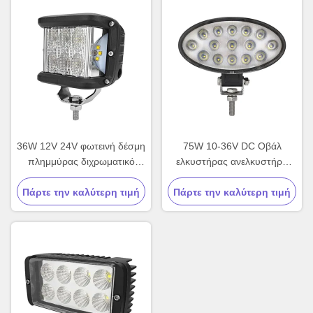
36W 12V 24V φωτεινή δέσμη
75W 10-36V DC Οβάλ
πλημμύρας διχρωματικό
ελκυστήρας ανελκυστήρα
πλευρικό φως LED
LED working light
Πάρτε την καλύτερη τιμή
Πάρτε την καλύτερη τιμή