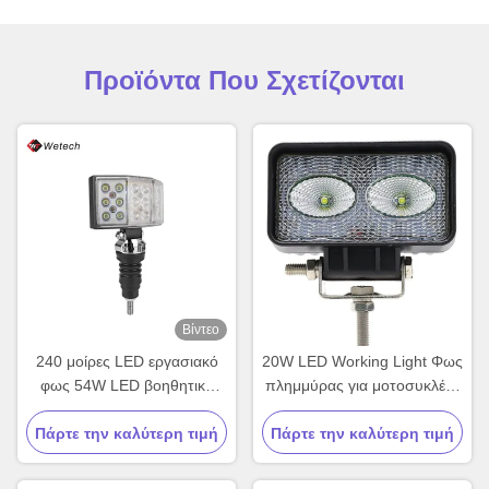
Προϊόντα Που Σχετίζονται
Βίντεο
240 μοίρες LED εργασιακό
20W LED Working Light Φως
φως 54W LED βοηθητικά
πλημμύρας για μοτοσυκλέτα
φώτα αδιάβροχο
SUV ATV τρακτέρ
Πάρτε την καλύτερη τιμή
Πάρτε την καλύτερη τιμή