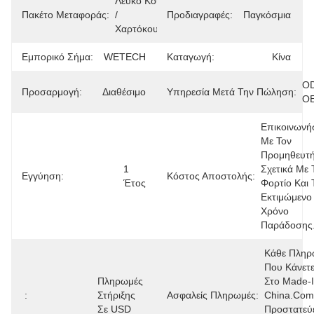
Λευκό Κουτί 
Πακέτο Μεταφοράς:
/ 
Προδιαγραφές:
Παγκόσμια
Χαρτόκουτο
Εμπορικό Σήμα:
WETECH
Καταγωγή:
Κίνα
OD
Προσαρμογή:
Διαθέσιμο
Υπηρεσία Μετά Την Πώληση:
O
Επικοινωνήσ
Με Τον 
Προμηθευτή
1 
Σχετικά Με Τ
Εγγύηση:
Κόστος Αποστολής:
Έτος
Φορτίο Και Τ
Εκτιμώμενο 
Χρόνο 
Παράδοσης
Κάθε Πληρ
Που Κάνετε
Πληρωμές 
Στο Made-I
:
Στήριξης 
Ασφαλείς Πληρωμές:
China.com 
Σε USD
Προστατεύε