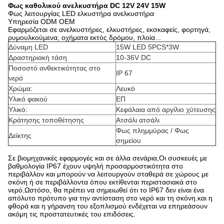
Φως καθολικού ανελκυστήρα DC 12V 24V 15W
Φως λειτουργίας LED ελκυστήρα ανελκυστήρα
Υπηρεσία ODM OEM
Εφαρμόζεται σε ανελκυστήρες, ελκυστήρες, εκσκαφείς, φορτηγά,
ρυμουλκούμενα, οχήματα εκτός δρόμου, πλοία...
Δύναμη LED
15W LED 5PCS*3W
Δραστηριακή τάση
10-36V DC
Ποσοστό ανθεκτικότητας στο
IP 67
νερό
Χρώμα:
Λευκό
Υλικό φακού
ΕΠ
Υλικό:
Κεφάλαια από αργίλιο χύτευσης
Κράτησης τοποθέτησης
Ατσάλι ατσάλι
Φως πλημμύρας / Φως
Δείκτης
σημείου
Σε βιομηχανικές εφαρμογές και σε άλλα σενάρια,Οι συσκευές με
βαθμολογία IP67 έχουν υψηλή προσαρμοστικότητα στο
περιβάλλον και μπορούν να λειτουργούν σταθερά σε χώρους με
σκόνη ή σε περιβάλλοντα όπου εκτίθενται περιστασιακά στο
νερό.Ωστόσο, θα πρέπει να σημειωθεί ότι το IP67 δεν είναι ένα
απόλυτο πρότυπο για την αντίσταση στο νερό και τη σκόνη.και η
φθορά και η γήρανση του εξοπλισμού ενδέχεται να επηρεάσουν
ακόμη τις προστατευτικές του επιδόσεις.