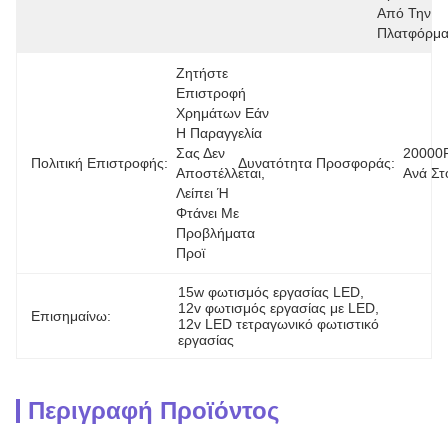
Από Την 
Πλατφόρμα
Ζητήστε 
Επιστροφή 
Χρημάτων Εάν 
Η Παραγγελία 
Σας Δεν 
20000
Πολιτική Επιστροφής:
Δυνατότητα Προσφοράς:
Αποστέλλεται, 
Ανά Στ
Λείπει Ή 
Φτάνει Με 
Προβλήματα 
Προϊ
15w φωτισμός εργασίας LED
, 
12v φωτισμός εργασίας με LED
, 
Επισημαίνω:
12v LED τετραγωνικό φωτιστικό 
εργασίας
Περιγραφή Προϊόντος