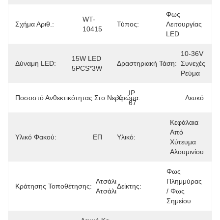
Φως 
WT-
Σχήμα Αριθ.:
Τύπος:
Λειτουργίας 
10415
LED
10-36V 
15W LED 
Δύναμη LED:
Δραστηριακή Τάση:
Συνεχές 
5PCS*3W
Ρεύμα
IP 
Ποσοστό Ανθεκτικότητας Στο Νερό:
Χρώμα:
Λευκό
67
Κεφάλαια 
Από 
Υλικό Φακού:
ΕΠ
Υλικό:
Χύτευμα 
Αλουμινίου
Φως 
Ατσάλι 
Πλημμύρας 
Κράτησης Τοποθέτησης:
Δείκτης:
Ατσάλι
/ Φως 
Σημείου