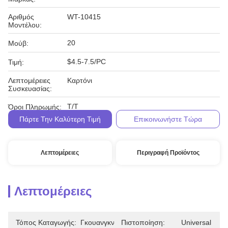
Αριθμός
WT-10415
Μοντέλου:
20
Μούβ:
$4.5-7.5/PC
Τιμή:
Λεπτομέρειες
Καρτόνι
Συσκευασίας:
Τ/Τ
Όροι Πληρωμής:
Πάρτε Την Καλύτερη Τιμή
Επικοινωνήστε Τώρα
Λεπτομέρειες
Περιγραφή Προϊόντος
Λεπτομέρειες
Τόπος Καταγωγής:
Γκουανγκντόνγκ
Πιστοποίηση:
Universal