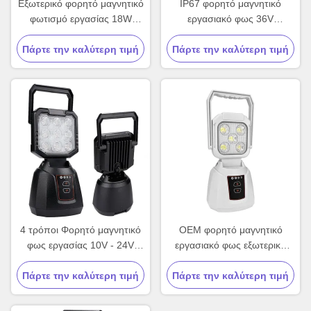
Εξωτερικό φορητό μαγνητικό
IP67 φορητό μαγνητικό
φωτισμό εργασίας 18W
εργασιακό φως 36V
επαναφορτιζόμενο φωτισμό
εξωτερικό κάμπινγκ Φως
Πάρτε την καλύτερη τιμή
κατασκηνώματος
Πάρτε την καλύτερη τιμή
προσαρμοσμένο
4 τρόποι Φορητό μαγνητικό
OEM φορητό μαγνητικό
φως εργασίας 10V - 24V
εργασιακό φως εξωτερικό
Φορητό φως
επαναφορτιζόμενο φως LED
Πάρτε την καλύτερη τιμή
κατασκηνώματος LED
Πάρτε την καλύτερη τιμή
έκτακτης ανάγκης 15W