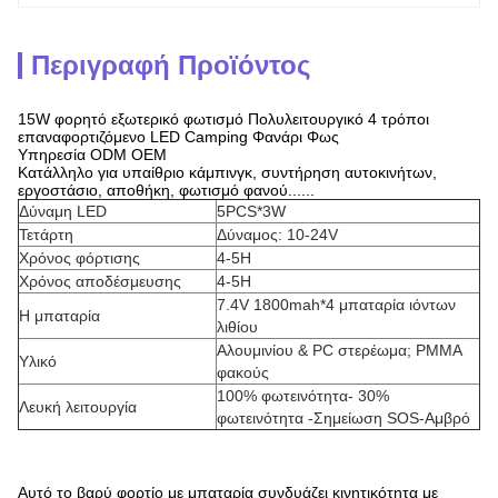
Περιγραφή Προϊόντος
15W φορητό εξωτερικό φωτισμό Πολυλειτουργικό 4 τρόποι
επαναφορτιζόμενο LED Camping Φανάρι Φως
Υπηρεσία ODM OEM
Κατάλληλο για υπαίθριο κάμπινγκ, συντήρηση αυτοκινήτων,
εργοστάσιο, αποθήκη, φωτισμό φανού......
Δύναμη LED
5PCS*3W
Τετάρτη
Δύναμος: 10-24V
Χρόνος φόρτισης
4-5H
Χρόνος αποδέσμευσης
4-5H
7.4V 1800mah*4 μπαταρία ιόντων
Η μπαταρία
λιθίου
Αλουμινίου & PC στερέωμα; PMMA
Υλικό
φακούς
100% φωτεινότητα- 30%
Λευκή λειτουργία
φωτεινότητα -Σημείωση SOS-Αμβρό
Αυτό το βαρύ φορτίο με μπαταρία συνδυάζει κινητικότητα με