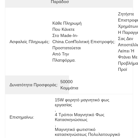
Παράδοσης.
Ζητήστε 
Επιστροφή
Κάθε Πληρωμή 
Χρημάτων 
Που Κάνετε 
Η Παραγγε
Στο Made-In-
Σας Δεν 
Ασφαλείς Πληρωμές:
China.com 
Πολιτική Επιστροφής:
Αποστέλλετ
Προστατεύεται 
Λείπει Ή 
Από Την 
Φτάνει Με 
Πλατφόρμα.
Προβλήματ
Προϊ
50000 
Δυνατότητα Προσφοράς:
Κομμάτια
15W φορητό μαγνητικό φως 
εργασίας
, 
4 Τρόποι Μαγνητικό Φως 
Επισημαίνω:
Κατασκηνώσεως
, 
Μαγνητικό φωτιστικό 
κατασκηνώσεως Πολυλειτουργικό