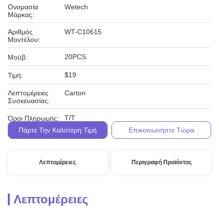
Ονομασία
Wetech
Μάρκας:
Αριθμός
WT-C10615
Μοντέλου:
20PCS
Μούβ:
$19
Τιμή:
Λεπτομέρειες
Carton
Συσκευασίας:
Τ/Τ
Όροι Πληρωμής:
Πάρτε Την Καλύτερη Τιμή
Επικοινωνήστε Τώρα
Λεπτομέρειες
Περιγραφή Προϊόντος
Λεπτομέρειες