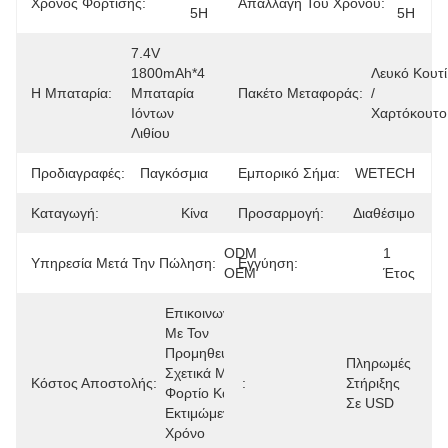
Χρόνος Φόρτισης:
Απαλλαγή Του Χρόνου:
5H
5H
7.4V 
1800mAh*4 
Λευκό Κουτί 
Η Μπαταρία:
Μπαταρία 
Πακέτο Μεταφοράς:
/ 
Ιόντων 
Χαρτόκουτο
Λιθίου
Προδιαγραφές:
Παγκόσμια
Εμπορικό Σήμα:
WETECH
Καταγωγή:
Κίνα
Προσαρμογή:
Διαθέσιμο
ODM 
1 
Υπηρεσία Μετά Την Πώληση:
Εγγύηση:
OEM
Έτος
Επικοινωνήστε 
Με Τον 
Προμηθευτή 
Πληρωμές 
Σχετικά Με Το 
Κόστος Αποστολής:
:
Στήριξης 
Φορτίο Και Τον 
Σε USD
Εκτιμώμενο 
Χρόνο 