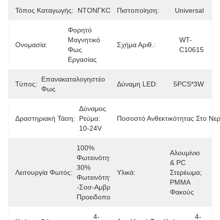
Τόπος Καταγωγής:
ΝΤΟΝΓΚΟΥΑΝ
Πιστοποίηση:
Universal
Φορητό 
Μαγνητικό 
WT-
Ονομασία:
Σχήμα Αριθ.:
Φως 
C10615
Εργασίας
Επανακαταλογηστέο 
Τύπος:
Δύναμη LED:
5PCS*3W
Φως
Δύναμος 
Δραστηριακή Τάση:
Ρεύμα: 
Ποσοστό Ανθεκτικότητας Στο Νερ
10-24V
100% 
Αλουμίνιο 
Φωτεινότητα - 
& PC 
30% 
Λειτουργία Φωτός:
Υλικά:
Στερέωμα; 
Φωτεινότητα 
PMMA 
-Σοσ-Αμβρό 
Φακούς
Προειδοποίηση
4-
4-