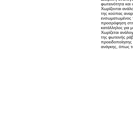
φωτεινότητα και 
Χωρίζονται ανάλ
της κούπας αναρ
ενσωματωμένος τ
προσρόφηση στην
κατάλληλος για 
Χωρίζεται ανάλο
της φωτεινής ρά
προειδοποίησης 
ανάγκης, όπως τ