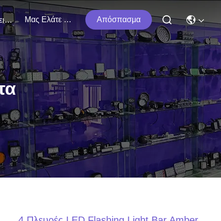
Μας Ελάτε Σε Επαφή Με
Απόσπασμα
Εκδηλώσεις
τα
4 Πλευρές LED Flashing Light Bar Amber