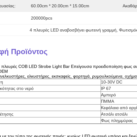
ευασίας:
60.00cm * 20.00cm * 15.00cm
Ακαθάρ
200000pcs
4 πλευρές LED αναβοσβήνει φωτεινή γραμμή
, 
Φωτισμό
φή Προϊόντος
πλευρές COB LED Strobe Light Bar Επείγουσα προειδοποίηση φως α
 OEM
νελκυστήρες, ελκυστήρες, εκσκαφείς, φορτηγά, ρυμουλκούμενα, οχήματ
ση
10-30V DC
κότητας στο νερό
IP 67
Αμπερό
ΠΜΜΑ
Κεφάλαια από αργί
έτησης
Ατσάλι ατσάλι
Φως πλημμύρας
α με τον τύπο της φωτεινής πηγής: κυρίως LED φωτεινή μπάρα και ξεν