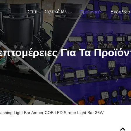
Σπίτι
Σχετικά Με Εμάς
Προϊόντα
επτομέρειες Για Τα Προϊόν
lashing Light Bar Amber COB LED Strobe Light Bar 36W