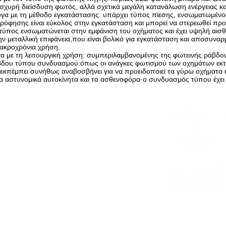
ισχυρή διείσδυση φωτός, αλλά σχετικά μεγάλη κατανάλωση ενέργειας κα
ογα με τη μέθοδο εγκατάστασης: υπάρχει τύπος πίεσης, ενσωματωμέν
ρόφησης είναι εύκολος στην εγκατάσταση και μπορεί να στερεωθεί προ
ύπος ενσωματώνεται στην εμφάνιση του οχήματος και έχει υψηλή αισθητ
 μεταλλική επιφάνεια,που είναι βολικό για εγκατάσταση και αποσυνα
μακροχρόνια χρήση.
γα με τη λειτουργική χρήση: συμπεριλαμβανομένης της φωτεινής ράβδ
βδου τύπου συνδυασμού.όπως οι ανάγκες φωτισμού των οχημάτων εκτ
εκπέμπει συνήθως αναβοσβήνει για να προειδοποιεί τα γύρω οχήματα 
α αστυνομικά αυτοκίνητα και τα ασθενοφόρα·ο συνδυασμός τύπου έχει