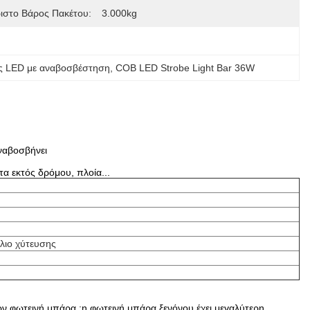
ιστο Βάρος Πακέτου:
3.000kg
ς LED με αναβοσβέστηση
, 
COB LED Strobe Light Bar 36W
ναβοσβήνει
α εκτός δρόμου, πλοία...
λιο χύτευσης
ών φωτεινή μπάρα.;η φωτεινή μπάρα ξενόνου έχει μεγαλύτερη