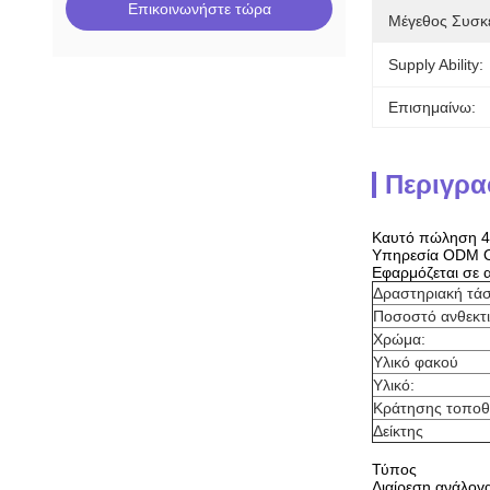
Επικοινωνήστε τώρα
Μέγεθος Συσκ
Supply Ability:
Επισημαίνω:
Περιγρα
Καυτό πώληση 4 
Υπηρεσία ODM
Εφαρμόζεται σε α
Δραστηριακή τά
Ποσοστό ανθεκτι
Χρώμα:
Υλικό φακού
Υλικό:
Κράτησης τοποθ
Δείκτης
Τύπος
Διαίρεση ανάλογ