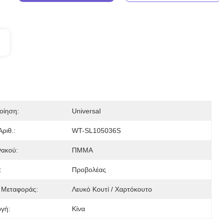
οίηση:
Universal
ριθ.:
WT-SL105036S
Φακού:
ΠΜΜΑ
:
Προβολέας
 Μεταφοράς:
Λευκό Κουτί / Χαρτόκουτο
γή:
Κίνα