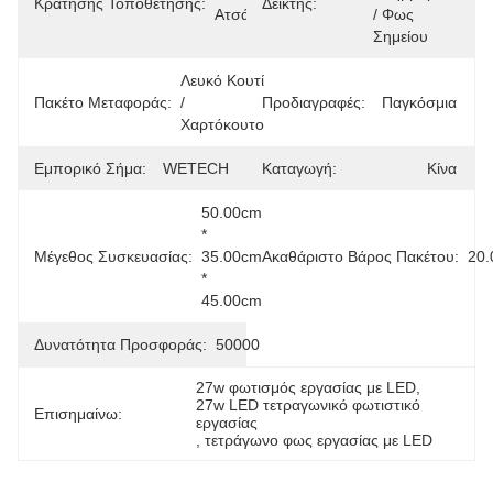
Κράτησης Τοποθέτησης:
Δείκτης:
Ατσάλι
/ Φως 
Σημείου
Λευκό Κουτί 
Πακέτο Μεταφοράς:
/ 
Προδιαγραφές:
Παγκόσμια
Χαρτόκουτο
Εμπορικό Σήμα:
WETECH
Καταγωγή:
Κίνα
50.00cm 
* 
Μέγεθος Συσκευασίας:
35.00cm 
Ακαθάριστο Βάρος Πακέτου:
20.
* 
45.00cm
Δυνατότητα Προσφοράς:
50000
27w φωτισμός εργασίας με LED
, 
27w LED τετραγωνικό φωτιστικό 
Επισημαίνω:
εργασίας
, 
τετράγωνο φως εργασίας με LED