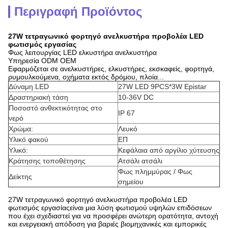
Περιγραφή Προϊόντος
27W τετραγωνικό φορτηγό ανελκυστήρα προβολέα LED
φωτισμός εργασίας
Φως λειτουργίας LED ελκυστήρα ανελκυστήρα
Υπηρεσία ODM OEM
Εφαρμόζεται σε ανελκυστήρες, ελκυστήρες, εκσκαφείς, φορτηγά,
ρυμουλκούμενα, οχήματα εκτός δρόμου, πλοία...
Δύναμη LED
27W LED 9PCS*3W Epistar
Δραστηριακή τάση
10-36V DC
Ποσοστό ανθεκτικότητας στο
IP 67
νερό
Χρώμα:
Λευκό
Υλικό φακού
ΕΠ
Υλικό:
Κεφάλαια από αργίλιο χύτευσης
Κράτησης τοποθέτησης
Ατσάλι ατσάλι
Φως πλημμύρας / Φως
Δείκτης
σημείου
27W τετραγωνικό φορτηγό ανελκυστήρα προβολέα LED
φωτισμός εργασίας
είναι μια λύση φωτισμού υψηλών επιδόσεων
που έχει σχεδιαστεί για να προσφέρει ανώτερη ορατότητα, αντοχή
και ενεργειακή απόδοση για βαριές βιομηχανικές και εμπορικές