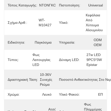
Τόπος Καταγωγής:
ΝΤΟΝΓΚΟΥΑΝ
Πιστοποίηση:
Universal
Κεφάλαια 
WT-
Από 
Σχήμα Αριθ.:
Υλικό:
M10427
Χύτευμα 
Αλουμινίου
ODM 
Ειδικότητα:
Παγκόσμια
Υπηρεσία:
OEM
Φως 
27w LED 
Τύπος:
Λειτουργίας 
Δύναμη LED:
9PCS*3W 
LED
Epistar
10-36V 
Δραστηριακή Τάση:
Συνεχές 
Ποσοστό Ανθεκτικότητας Στο Νερ
Ρεύμα
Χρώμα:
Λευκό
Υλικό Φακού:
ΕΠ
Φως 
Ατσάλι 
Πλημμύρας 