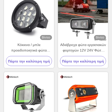
Βίντεο
Βίντεο
Κόκκινα / μπλε
Αδιάβροχα φώτα εργασιακών
προειδοποιητικά φώτα
φορτηγών 12V 24V Φώτα
γερανού
ασφάλειας πεζών φορτηγών
Πάρτε την καλύτερη τιμή
Πάρτε την καλύτερη τιμή
30W