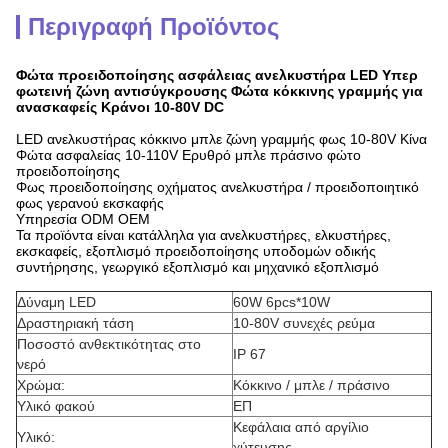
Περιγραφή Προϊόντος
Φώτα προειδοποίησης ασφάλειας ανελκυστήρα LED Υπερ
φωτεινή ζώνη αντισύγκρουσης Φώτα κόκκινης γραμμής για
ανασκαφείς Κράνοι 10-80V DC
LED ανελκυστήρας κόκκινο μπλε ζώνη γραμμής φως 10-80V Κίνα
Φώτα ασφαλείας 10-110V Ερυθρό μπλε πράσινο φώτο
προειδοποίησης
Φως προειδοποίησης οχήματος ανελκυστήρα / προειδοποιητικό
φως γερανού εκσκαφής
Υπηρεσία ODM OEM
Τα προϊόντα είναι κατάλληλα για ανελκυστήρες, ελκυστήρες,
εκσκαφείς, εξοπλισμό προειδοποίησης υποδομών οδικής
συντήρησης, γεωργικό εξοπλισμό και μηχανικό εξοπλισμό
Δύναμη LED
60W 6pcs*10W
Δραστηριακή τάση
10-80V συνεχές ρεύμα
Ποσοστό ανθεκτικότητας στο
IP 67
νερό
Χρώμα:
Κόκκινο / μπλε / πράσινο
Υλικό φακού
ΕΠ
Κεφάλαια από αργίλιο
Υλικό:
χύτευσης