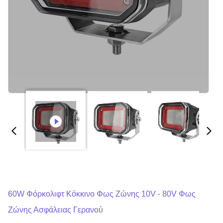
60W Φόρκολιφτ Κόκκινο Φως Ζώνης 10V - 80V Φως
Ζώνης Ασφάλειας Γερανού