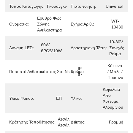
Τόπος Καταγωγής:
Γκουανγκντόνγκ
Πιστοποίηση:
Universal
Ερυθρό Φως 
WT-
Ονομασία:
Ζώνης 
Σχήμα Αριθ.:
10430
Ανελκυστήρα
10-80V 
60W 
Δύναμη LED:
Δραστηριακή Τάση:
Συνεχές 
6PCS*10W
Ρεύμα
Κόκκινο 
IP 
Ποσοστό Ανθεκτικότητας Στο Νερό:
Χρώμα:
/ Μπλε / 
67
Πράσινο
Κεφάλαια 
Από 
Υλικό Φακού:
ΕΠ
Υλικό:
Χύτευμα 
Αλουμινίου
Ατσάλι 
Κράτησης Τοποθέτησης:
Δείκτης:
Γραμμή
Ατσάλι