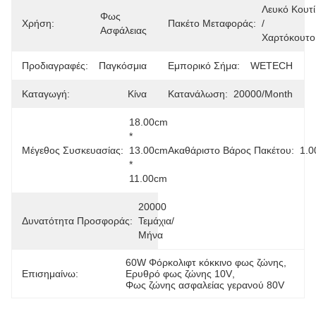
Λευκό Κουτί 
Φως 
Χρήση:
Πακέτο Μεταφοράς:
/ 
Ασφάλειας
Χαρτόκουτο
Προδιαγραφές:
Παγκόσμια
Εμπορικό Σήμα:
WETECH
Καταγωγή:
Κίνα
Κατανάλωση:
20000/Month
18.00cm 
* 
Μέγεθος Συσκευασίας:
13.00cm 
Ακαθάριστο Βάρος Πακέτου:
1.0
* 
11.00cm
20000 
Δυνατότητα Προσφοράς:
Τεμάχια/
Μήνα
60W Φόρκολιφτ κόκκινο φως ζώνης
, 
Επισημαίνω:
Ερυθρό φως ζώνης 10V
, 
Φως ζώνης ασφαλείας γερανού 80V