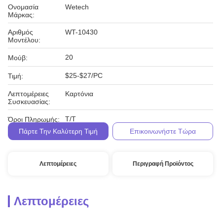
Ονομασία
Wetech
Μάρκας:
Αριθμός
WT-10430
Μοντέλου:
20
Μούβ:
$25-$27/PC
Τιμή:
Λεπτομέρειες
Καρτόνια
Συσκευασίας:
Τ/Τ
Όροι Πληρωμής:
Πάρτε Την Καλύτερη Τιμή
Επικοινωνήστε Τώρα
Λεπτομέρειες
Περιγραφή Προϊόντος
Λεπτομέρειες