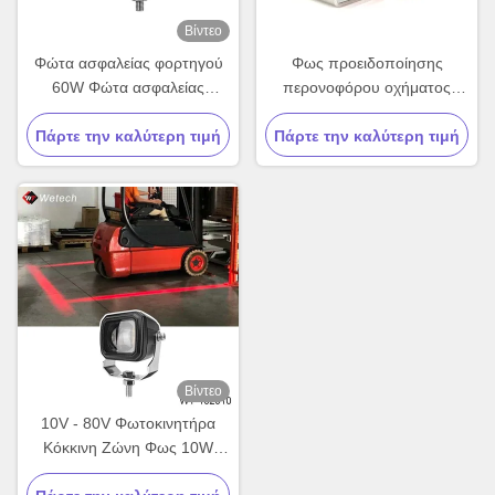
Βίντεο
Φώτα ασφαλείας φορτηγού
Φως προειδοποίησης
60W Φώτα ασφαλείας
περονοφόρου οχήματος
αποθήκης IP67
IPX4 αδιάβροχο 10-110V DC
Πάρτε την καλύτερη τιμή
Πάρτε την καλύτερη τιμή
με περίβλημα από χυτό
αλουμίνιο και δέσμη γραμμής
για σήμανση ζώνης
ασφαλείας
Βίντεο
10V - 80V Φωτοκινητήρα
Κόκκινη Ζώνη Φως 10W
Μπλε Φωτοκινητήρα