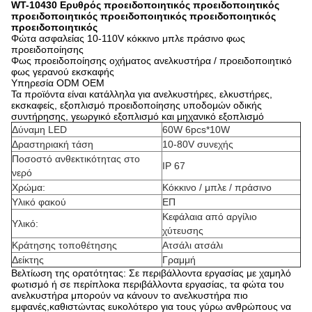
WT-10430 Ερυθρός προειδοποιητικός προειδοποιητικός
προειδοποιητικός προειδοποιητικός προειδοποιητικός
προειδοποιητικός
Φώτα ασφαλείας 10-110V κόκκινο μπλε πράσινο φως
προειδοποίησης
Φως προειδοποίησης οχήματος ανελκυστήρα / προειδοποιητικό
φως γερανού εκσκαφής
Υπηρεσία ODM OEM
Τα προϊόντα είναι κατάλληλα για ανελκυστήρες, ελκυστήρες,
εκσκαφείς, εξοπλισμό προειδοποίησης υποδομών οδικής
συντήρησης, γεωργικό εξοπλισμό και μηχανικό εξοπλισμό
Δύναμη LED
60W 6pcs*10W
Δραστηριακή τάση
10-80V συνεχής
Ποσοστό ανθεκτικότητας στο
IP 67
νερό
Χρώμα:
Κόκκινο / μπλε / πράσινο
Υλικό φακού
ΕΠ
Κεφάλαια από αργίλιο
Υλικό:
χύτευσης
Κράτησης τοποθέτησης
Ατσάλι ατσάλι
Δείκτης
Γραμμή
Βελτίωση της ορατότητας: Σε περιβάλλοντα εργασίας με χαμηλό
φωτισμό ή σε περίπλοκα περιβάλλοντα εργασίας, τα φώτα του
ανελκυστήρα μπορούν να κάνουν το ανελκυστήρα πιο
εμφανές,καθιστώντας ευκολότερο για τους γύρω ανθρώπους να