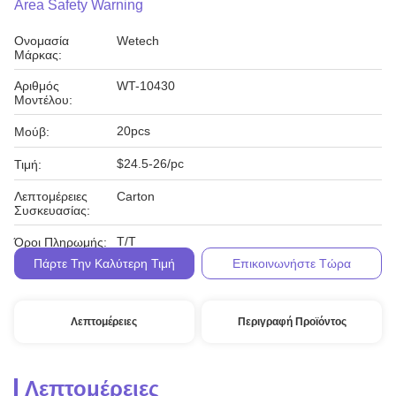
Area Safety Warning
Ονομασία
Wetech
Μάρκας:
Αριθμός
WT-10430
Μοντέλου:
20pcs
Μούβ:
$24.5-26/pc
Τιμή:
Λεπτομέρειες
Carton
Συσκευασίας:
T/T
Όροι Πληρωμής:
Πάρτε Την Καλύτερη Τιμή
Επικοινωνήστε Τώρα
Λεπτομέρειες
Περιγραφή Προϊόντος
Λεπτομέρειες