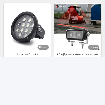
Βίντεο
Βίντεο
Κόκκινα / μπλε
Αδιάβροχα φώτα εργασιακών
προειδοποιητικά φώτα
φορτηγών 12V 24V Φώτα
γερανού
ασφάλειας πεζών φορτηγών
Πάρτε την καλύτερη τιμή
Πάρτε την καλύτερη τιμή
30W