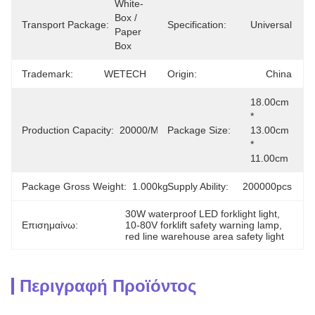
White-
Box / 
Transport Package:
Specification:
Universal
Paper 
Box
Trademark:
WETECH
Origin:
China
18.00cm 
* 
Production Capacity:
20000/Month
Package Size:
13.00cm 
* 
11.00cm
Package Gross Weight:
1.000kg
Supply Ability:
200000pcs
30W waterproof LED forklight light
, 
Επισημαίνω:
10-80V forklift safety warning lamp
, 
red line warehouse area safety light
Περιγραφή Προϊόντος