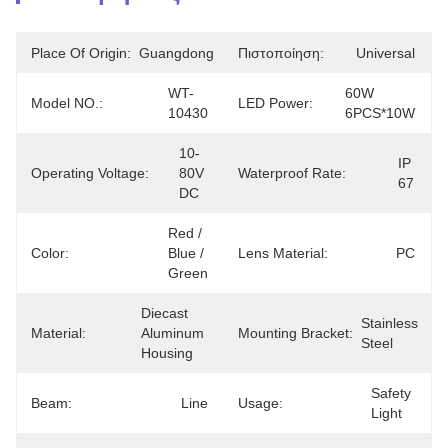
Place Of Origin:
Guangdong
Πιστοποίηση:
Universal
WT-
60W 
Model NO.:
LED Power:
10430
6PCS*10W
10-
IP 
Operating Voltage:
80V 
Waterproof Rate:
67
DC
Red / 
Color:
Blue / 
Lens Material:
PC
Green
Diecast 
Stainless 
Material:
Aluminum 
Mounting Bracket:
Steel
Housing
Safety 
Beam:
Line
Usage:
Light