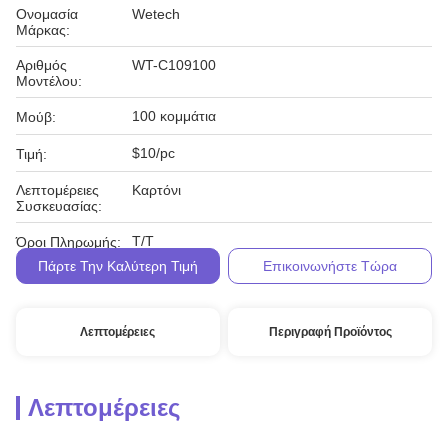
Ονομασία
Wetech
Μάρκας:
Αριθμός
WT-C109100
Μοντέλου:
100 κομμάτια
Μούβ:
$10/pc
Τιμή:
Λεπτομέρειες
Καρτόνι
Συσκευασίας:
Τ/Τ
Όροι Πληρωμής:
Πάρτε Την Καλύτερη Τιμή
Επικοινωνήστε Τώρα
Λεπτομέρειες
Περιγραφή Προϊόντος
Λεπτομέρειες