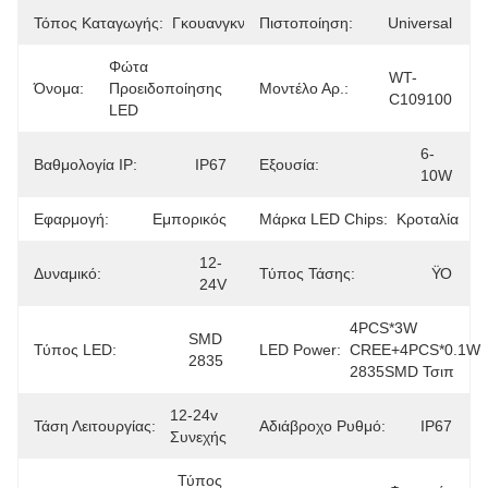
Τόπος Καταγωγής:
Γκουανγκντόνγκ
Πιστοποίηση:
Universal
Φώτα 
WT-
Όνομα:
Προειδοποίησης 
Μοντέλο Αρ.:
C109100
LED
6-
Βαθμολογία IP:
IP67
Εξουσία:
10W
Εφαρμογή:
Εμπορικός
Μάρκα LED Chips:
Κροταλία
12-
Δυναμικό:
Τύπος Τάσης:
ΫΟ
24V
4PCS*3W 
SMD 
Τύπος LED:
LED Power:
CREE+4PCS*0.1W 
2835
2835SMD Τσιπ
12-24v 
Τάση Λειτουργίας:
Αδιάβροχο Ρυθμό:
IP67
Συνεχής
Τύπος 