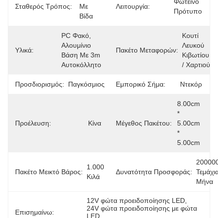
Φωτεινό 
Σταθερός Τρόπος:
Με 
Λειτουργία:
Πρότυπο
Βίδα
PC Φακό, 
Κουτί 
Αλουμίνιο 
Λευκού 
Υλικά:
Πακέτο Μεταφορών:
Βάση Με 3m 
Κιβωτίου 
Αυτοκόλλητο
/ Χαρτιού
Προσδιορισμός:
Παγκόσμιος
Εμπορικό Σήμα:
Ντεκόρ
8.00cm 
* 
Προέλευση:
Κίνα
Μέγεθος Πακέτου:
5.00cm 
* 
5.00cm
200000
1.000 
Πακέτο Μεικτό Βάρος:
Δυνατότητα Προσφοράς:
Τεμάχια
Κιλά
Μήνα
12V φώτα προειδοποίησης LED
, 
24V φώτα προειδοποίησης με φώτα 
Επισημαίνω:
LED