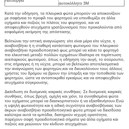
Λειτουργία
αυτοκόλλητο 3M
Κατά την οδήγηση, τα πλευρικά φώτα μπορούν να απεικονίζουν
με σαφήνεια το προφίλ του φορτηγού.να υπενθυμίζει σε άλλα
οχήματα και πεζούς το πλάτος του φορτηγού, και να
αποφευχθούν ατυχήματα γρατζουνισμού που προκαλούνται από
εσφαλμένη εκτίμηση της απόστασης.
Βελτιώνει την οπτική αναγνώριση: είτε είναι μέρα είτε νύχτα, η
αναβοσβήνει ή η σταθερή κατάσταση φωτισμού του πλευρικού
αναβοσβήνει προειδοποιητικό φως μπορεί να κάνει το φορτηγό
πιο ελκυστικό μεταξύ πολλών οχημάτων.
Ιδιαίτερα σε περίπτωση
ανεπαρκούς φωτισμού, όπως η οδήγηση την αυγή, το σούρουπο,
στις σήραγγες ή τη νύχτα, μπορεί να βελτιώσει αποτελεσματικά
την αναγνώριση των φορτηγών,και να διευκολύνουν τους άλλους
χρήστες του δρόμου να βρουν την ύπαρξη και την τοποθεσία των
φορτηγών, ώστε να ανταποκριθεί εγκαίρως και να αποφευχθούν
ατυχήματα σύγκρουσης.
Διείσδυση σε δυσμενείς καιρικές συνθήκες: Σε δυσμενείς καιρικές
συνθήκες, όπως βροχή, ομίχλη και χιόνι, τα συνηθισμένα φώτα
του οχήματος μπορεί να διασκορπιστούν ή να εξασθενήσουν.Ενώ
η υψηλή φωτεινότητα και η ειδική συχνότητα αναβοσβήνειας των
άκρων αναβοσβήνει προειδοποιητικά φώτα μπορεί να διεισδύσει
καλύτερα αυτά τα εμπόδια, διατηρούν ισχυρή ορατότητα,
παρέχουν σαφή προειδοποιητικά σήματα για άλλα οχήματα και
πεζούς και μειώνουν τον κίνδυνο ατυχημάτων.