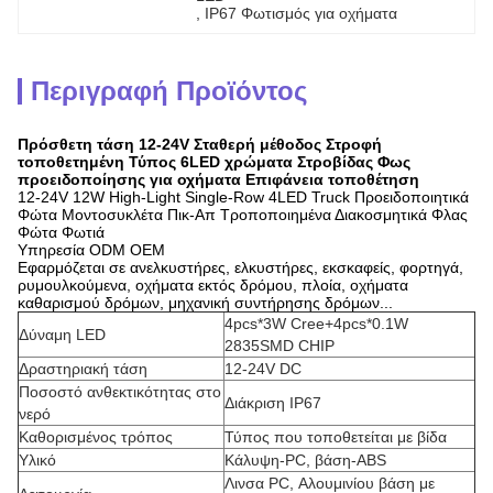
, 
IP67 Φωτισμός για οχήματα
Περιγραφή Προϊόντος
Πρόσθετη τάση 12-24V Σταθερή μέθοδος Στροφή
τοποθετημένη Τύπος 6LED χρώματα Στροβίδας Φως
προειδοποίησης για οχήματα Επιφάνεια τοποθέτηση
12-24V 12W High-Light Single-Row 4LED Truck Προειδοποιητικά
Φώτα Μοντοσυκλέτα Πικ-Απ Τροποποιημένα Διακοσμητικά Φλας
Φώτα Φωτιά
Υπηρεσία ODM OEM
Εφαρμόζεται σε ανελκυστήρες, ελκυστήρες, εκσκαφείς, φορτηγά,
ρυμουλκούμενα, οχήματα εκτός δρόμου, πλοία, οχήματα
καθαρισμού δρόμων, μηχανική συντήρησης δρόμων...
4pcs*3W Cree+4pcs*0.1W
Δύναμη LED
2835SMD CHIP
Δραστηριακή τάση
12-24V DC
Ποσοστό ανθεκτικότητας στο
Διάκριση IP67
νερό
Καθορισμένος τρόπος
Τύπος που τοποθετείται με βίδα
Υλικό
Κάλυψη-PC, βάση-ABS
Λινσα PC, Αλουμινίου βάση με