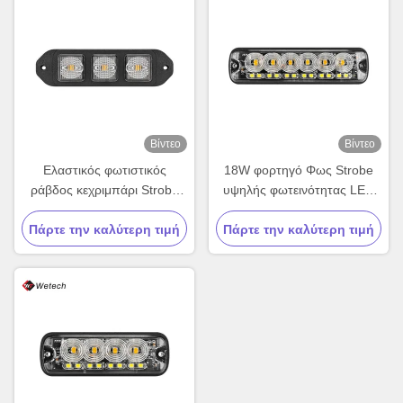
Βίντεο
Βίντεο
Ελαστικός φωτιστικός
18W φορτηγό Φως Strobe
ράβδος κεχριμπάρι Strobe
υψηλής φωτεινότητας LED
Υδροστερό LED
Grille Φώτα Strobe IP67 PC
προειδοποιητικό φωτιστικό
Πάρτε την καλύτερη τιμή
Πάρτε την καλύτερη τιμή
Υλικά φακών
ράβδος 9W