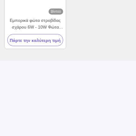
Βίντεο
Εμπορικά φώτα στροβίδας
σχάρου 6W - 10W Φώτα
στροβίδας κεχριμπαρά για
Πάρτε την καλύτερη τιμή
φορτηγά
Γρήγορη επικοινωνία
Διεύθυνση
Δωμάτια 1318-19, 13/F, HOLLYWOOD PLAZA, 610 NATHAN
ROAD, MONGKOK, KOWLOON, Χονγκ Κονγκ
Τηλεφώνημα
86--13924120087
Ηλεκτρονικό