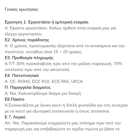
Γενικές ερωτήσεις:
Ερώτηση 1: Εργοστάσιο ή εμπορική εταιρεία;
Α: Είμαστε εργοστάσιο. Καλώς ήρθατε στην εταιρεία μας για
έλεγχο εργοστασίου.
Ε2: Χρόνος παράδοσης
Α: Ο χρόνος προετοιμασίας εξαρτάται από τα αντικείμενα και την
ποσότητα, συνήθως είναι 15 ~ 20 ημέρες.
Ε3: Προθεσμία πληρωμής
Α:
Τ/Τ
30% προκαταβολή πριν από την μαζική παραγωγή, 70%
υπόλοιπο πριν από την αποστολή.
Ε4: Πιστοποιητικά
Α: CE, ROHS, ECE R10, ECE R65, UKCA.
Π. Παραγγελία δείγματος
Α: Ναι. Καλωσορίζουμε δείγμα για δοκιμή.
Ε6:Πακέτο
Α:Συσκευάζεται με λευκό κουτί ή διπλή φυσαλίδα και στη συνέχεια
με το κουτί για εξωτερική συσκευασία ή όπως απαιτείται.
Ε.7. Λογικό
Απ: Ναι. Παρακαλούμε ενημερώστε μας επίσημα πριν από την
παραγωγή μας και επιβεβαιώστε το σχέδιο πρώτα με βάση το