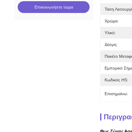
Επικοινωνήστε τώρα
Τάση Λειτουργί
Χρώμα:
Υλικό:
Δέσμη:
Πακέτο Μεταφ
Εμπορικό Σήμ
Κωδικός HS:
Επισημαίνω:
Περιγρα
Φως Ζώνης Ασφ