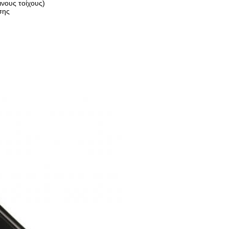
νους τοίχους)
σης