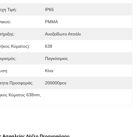
οχη Τιμή:
IP65
Φακού:
PMMA
τήριξης:
Ανοξείδωτο Ατσάλι
μήκος Κύματος):
638
ορισμός:
Παγκόσμιος
υση:
Κίνα
τητα Προσφοράς:
200000pcs
Μήκος Κύματος 638nm
, 
 Ασφαλείας Λέιζερ Περονοφόρου