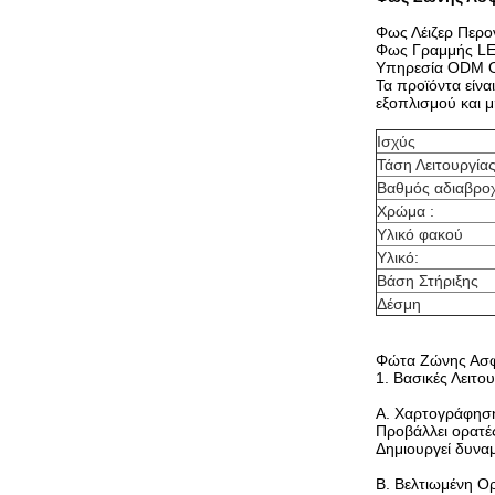
Φως Λέιζερ Περο
Φως Γραμμής LE
Υπηρεσία ODM
Τα προϊόντα είν
εξοπλισμού και 
Ισχύς
Τάση Λειτουργία
Βαθμός αδιαβρο
Χρώμα :
Υλικό φακού
Υλικό:
Βάση Στήριξης
Δέσμη
Φώτα Ζώνης Ασφα
1. Βασικές Λειτου
Α. Χαρτογράφηση
Προβάλλει ορατές
Δημιουργεί δυναμ
Β. Βελτιωμένη Ο