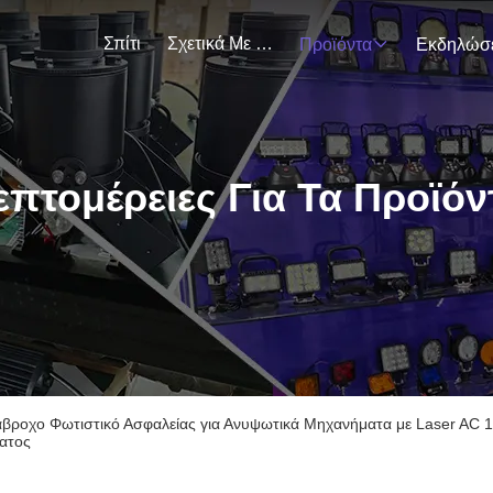
Σπίτι
Σχετικά Με Εμάς
Προϊόντα
επτομέρειες Για Τα Προϊόν
άβροχο Φωτιστικό Ασφαλείας για Ανυψωτικά Μηχανήματα με Laser AC
ατος