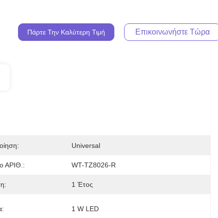
Επικοινωνήστε Τώρα
Πάρτε Την Καλύτερη Τιμή
οίηση:
Universal
ο ΑΡΙΘ.:
WT-TZ8026-R
η:
1 Έτος
α:
1 W LED