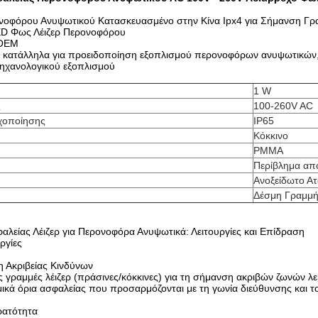
νοφόρου Ανυψωτικού Κατασκευασμένο στην Κίνα Ipx4 για Σήμανση Γ
D Φως Λέιζερ Περονοφόρου
 OEM
αι κατάλληλα για προειδοποίηση εξοπλισμού περονοφόρων ανυψωτικών
μηχανολογικού εξοπλισμού
1 W
ς
100-260V AC
χοποίησης
IP65
Κόκκινο
PMMA
Περίβλημα από
Ανοξείδωτο Ατ
Δέσμη Γραμμ
λείας Λέιζερ για Περονοφόρα Ανυψωτικά: Λειτουργίες και Επίδραση
ργίες
 Ακριβείας Κινδύνων
 γραμμές λέιζερ (πράσινες/κόκκινες) για τη σήμανση ακριβών ζωνών λ
ικά όρια ασφαλείας που προσαρμόζονται με τη γωνία διεύθυνσης και τ
ρατότητα