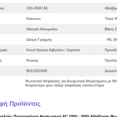
ας:
100-260V AC
Αδιάβρ
Κόκκινος
Υλικό 
Diecast Αλουμινίου
Βάση Σ
Δέσμη Γραμμής
. WL (
οράς:
Κουτί Λευκού Κιβωτίου / Χαρτιού
Προσδι
α:
Ντεκόρ
Προέλε
8512201000
Δυνατό
Φωτιστικό Ασφαλείας για Ανυψωτικά Μηχανήματα με 
Ανερόστερο φως λέιζερ ασφάλειας ανελκυστήρα
φή Προϊόντος
αλείας Περονοφόρου Ανυψωτικού AC 100V - 260V Αδιάβροχο Φως