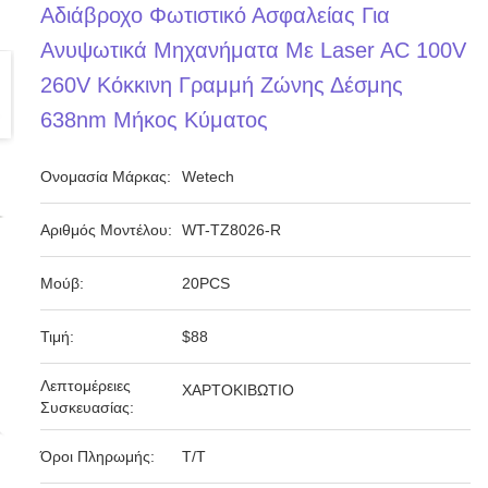
Αδιάβροχο Φωτιστικό Ασφαλείας Για
Ανυψωτικά Μηχανήματα Με Laser AC 100V
260V Κόκκινη Γραμμή Ζώνης Δέσμης
638nm Μήκος Κύματος
Ονομασία Μάρκας:
Wetech
Αριθμός Μοντέλου:
WT-TZ8026-R
Μούβ:
20PCS
Τιμή:
$88
Λεπτομέρειες
ΧΑΡΤΟΚΙΒΩΤΙΟ
Συσκευασίας:
Όροι Πληρωμής:
Τ/Τ