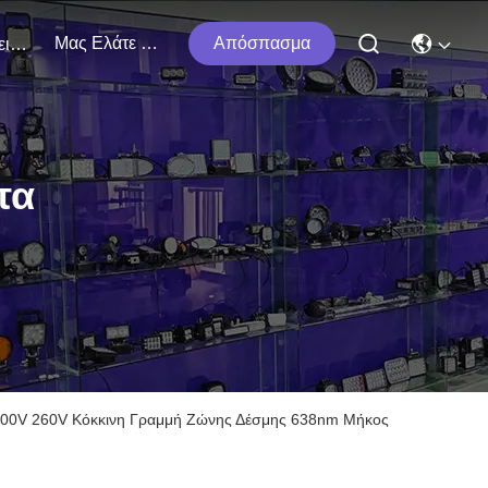
Μας Ελάτε Σε Επαφή Με
Απόσπασμα
Εκδηλώσεις
τα
 100V 260V Κόκκινη Γραμμή Ζώνης Δέσμης 638nm Μήκος