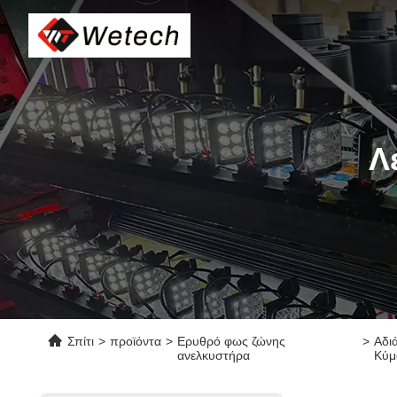
Λ
Σπίτι
>
προϊόντα
>
Ερυθρό φως ζώνης
>
Αδι
ανελκυστήρα
Κύμ